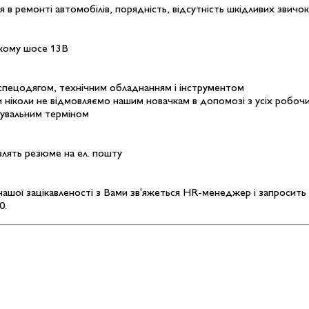
я в ремонті автомобілів, порядність, відсутність шкідливих звичок
ькому шосе 13В
 спецодягом, технічним обладнанням і інструментом
 ніколи не відмовляємо нашим новачкам в допомозі з усіх робочих
бувальним терміном
авлять резюме на ел. пошту
ашої зацікавленості з Вами зв'яжеться HR-менеджер і запросить н
0.