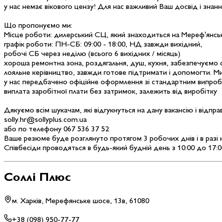
у нас немає вікового цензу! Для нас важливий Ваш досвід і знанн
Що пропонуємо ми:
Місце роботи: дилерський СЦ, який знаходиться на Мереф'янс
графік роботи: ПН-СБ: 09:00 - 18:00, НД завжди вихідний,
робочі СБ через неділю (всього 6 вихідних / місяць)
хороша ремонтна зона, роздягальня, душ, кухня, забезпечуємо
лояльне керівництво, завжди готове підтримати і допомогти. Ми
у нас передбачено офіційне оформлення зі стандартним випро
виплата заробітної плати без затримок, залежить від виробітку
Дякуємо всім шукачам, які відгукнуться на дану вакансію і відпр
solly.hr@sollyplus.com.ua
або по телефону 067 536 37 52
Ваше резюме буде розглянуто протягом 3 робочих днів і в разі н
Співбесіди проводяться в будь-який будній день з 10:00 до 17:0
Соллі Плюс
м. Харків, Мерефянське шосе, 13в, 61080
+38 (098) 950-77-77