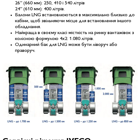
26” (660 мм): 250, 410 і 540 літрів
24” (610 мм): 400 літрів.
Балони LNG
встановлюються в максимально близько до
кабіни, щоб звільняючи місце для встановлення іншого
обладнання.
Найкраща в своєму класі місткість
на ринку вантажівок з
колісною формулою 4х2: 1.080 літрів.
Одинарний бак для LNG
може бути ліворуч або
праворуч.