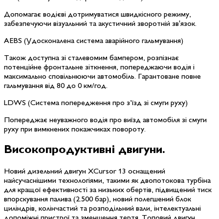
Допомагає водієві дотримуватися швидкісного режиму,
забезпечуючи візуальний та акустичний зворотній зв'язок.
AEBS
(Удосконалена система аварійного гальмування)
Також доступна зі сталевомим бампером, розпізнає
потенційне фронтальне зіткнення, попереджаючи водія і
максимально сповільнюючи автомобіль. Гарантоване повне
гальмування від 80 до 0 км/год.
LDWS
(Система попередження про з’їзд зі смуги руху)
Попереджає неуважного водія про виїзд автомобіля зі смуги
руху при вимкнених покажчиках повороту.
Високопродуктивні
двигуни.
Новий дизельний двигун XCursor 13 оснащений
найсучаснішими технологіями, такими як двопотокова турбіна
для кращої ефективності за низьких обертів, підвищений тиск
впорскування палива (2.500 бар), новий полегшений блок
циліндрів, колінчастий та розподільний вали, інтелектуальні
допоміжні пристрої та зменшення тертя. Топовий двигун