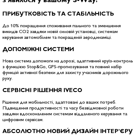
з
'
явилося
у
вашому
S-Way!
ПРИБУТКОВІСТЬ ТА СТАБІЛЬНІСТЬ
До 10% покращення споживання пального та зменшення
викидів СО2 завдяки новій силовій установці, системам
керування автомобілем та покращеній аеродинаміці.
ДОПОМІЖНІ СИСТЕМИ
Нова система допомоги на дорозі, адаптивний круїз-контроль
з функцією Stop&Go, GPS-прогнозування та повний набір
функцій активної безпеки для захисту учасників дорожнього
руху.
СЕРВІСНІ РІШЕННЯ IVECO
Рішення для мобільності, адаптовані до ваших потреб.
Підвищення продуктивності та часу безвідмовної роботи
завдяки вдосконаленим системам віддаленого керування та
цифровим сервісам.
АБСОЛЮТНО НОВИЙ ДИЗАЙН ІНТЕР’ЄРУ