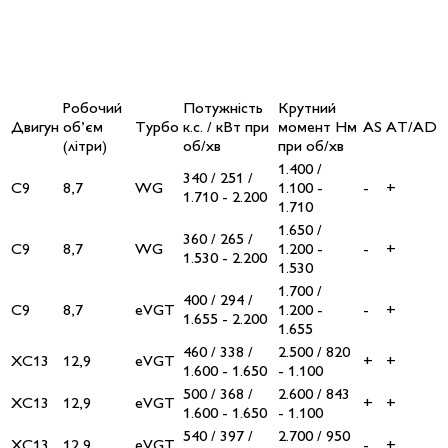
Робочий
Потужність
Крутний
Двигун
об’єм
Турбо
к.с. / кВт при
момент Нм
AS
AT/AD
(літри)
об/хв
при об/хв
1.400 /
340 / 251 /
C9
8,7
WG
1.100 -
-
+
1.710 - 2.200
1.710
1.650 /
360 / 265 /
C9
8,7
WG
1.200 -
-
+
1.530 - 2.200
1.530
1.700 /
400 / 294 /
C9
8,7
eVGT
1.200 -
-
+
1.655 - 2.200
1.655
460 / 338 /
2.500 / 820
XC13
12,9
eVGT
+
+
1.600 - 1.650
- 1.100
500 / 368 /
2.600 / 843
XC13
12,9
eVGT
+
+
1.600 - 1.650
- 1.100
540 / 397 /
2.700 / 950
XC13
12,9
eVGT
-
+