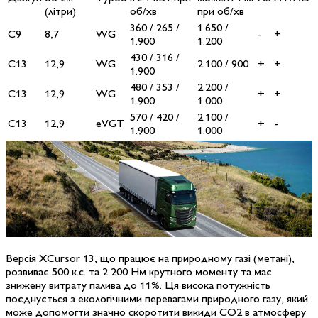
(літри)
об/хв
при об/хв
360 / 265 /
1.650 /
C9
8,7
WG
-
+
1.900
1.200
430 / 316 /
C13
12,9
WG
2.100 / 900
+
+
1.900
480 / 353 /
2.200 /
C13
12,9
WG
+
+
1.900
1.000
570 / 420 /
2.100 /
C13
12,9
eVGT
+
-
1.900
1.000
Версія XCursor 13, що працює на природному газі (метані),
розвиває 500 к.с. та 2 200 Нм крутного моменту та має
знижену витрату палива до 11%. Ця висока потужність
поєднується з екологічними перевагами природного газу, який
може допомогти значно скоротити викиди CO2 в атмосферу