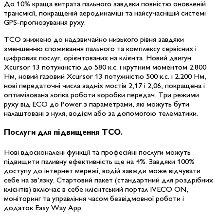
До 10% краща витрата пального завдяки повністю оновленій
трансмісії, покращеній аеродинаміці та найсучаснішій системі
GPS-прогнозування руху.
TCO знижено до надзвичайно низького рівня завдяки
зменшенню споживання пального та комплексу сервісних і
цифрових послуг, орієнтованих на клієнта. Новий двигун
Xcursor 13 потужністю до 580 к.с. і крутним моментом 2.800
Нм, новий газовий Xcursor 13 потужністю 500 к.с. і 2.200 Нм,
нові передаточні числа задніх мостів 2,17 і 2,06, покращена і
оптимізована логіка роботи коробки передач. Три режими
руху від ECO до Power з параметрами, які можуть бути
налаштовані з нуля, водієм або за допомогою телематики.
Послуги
для підвищення TCO.
Нові вдосконалені функції та професійні послуги можуть
підвищити паливну ефективність ще на 4%. Завдяки 100%
доступу до інтернет мережі, водій завжди може відчувати
себе на зв’язку. Стартовий пакет (стандартний для роздрібних
клієнтів) включає в себе клієнтський портал IVECO ON,
моніторинг та управління часом безвідмовної роботи і
додаток Easy Way App.