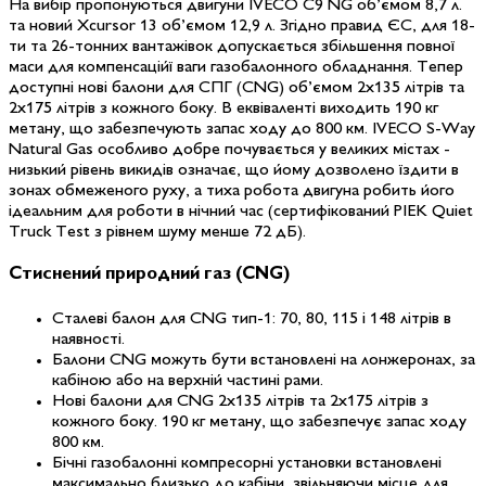
На вибір пропонуються двигуни IVECO C9 NG об’ємом 8,7 л.
та новий Xcursor 13 об’ємом 12,9 л. Згідно правид ЄС, для 18-
ти та 26-тонних вантажівок допускається збільшення повної
маси для компенсаційї ваги газобалонного обладнання. Тепер
доступні нові балони для СПГ (CNG) об’ємом 2х135 літрів та
2х175 літрів з кожного боку. В еквіваленті виходить 190 кг
метану, що забезпечують запас ходу до 800 км. IVECO S-Way
Natural Gas особливо добре почувається у великих містах -
низький рівень викидів означає, що йому дозволено їздити в
зонах обмеженого руху, а тиха робота двигуна робить його
ідеальним для роботи в нічний час (сертифікований PIEK Quiet
Truck Test з рівнем шуму менше 72 дБ).
Стиснений
природний газ
(CNG)
Сталеві балон для CNG
тип-1: 70, 80, 115 і 148 літрів в
наявності.
Балони CNG
можуть бути встановлені на лонжеронах, за
кабіною або на верхній частині рами.
Нові балони для CNG
2х135 літрів та 2х175 літрів з
кожного боку. 190 кг метану, що забезпечує запас ходу
800 км.
Бічні газобалонні
компресорні установки встановлені
максимально близько до кабіни, звільняючи місце для