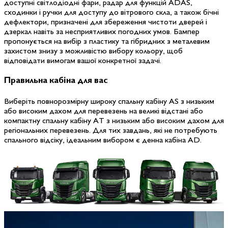
доступні світлодіодні фари, радар для функцій ADAS,
сходинки і ручки для доступу до вітрового скла, а також бічні
дефлектори, призначені для збереження чистоти дверей і
дзеркал навіть за несприятливих погодних умов. Бампер
пропонується на вибір з пластику та гібридних з металевим
захистом знизу з можливістю вибору кольору, щоб
відповідати вимогам вашої конкретної задачі.
Правильна кабіна
для вас
Виберіть повнорозмірну широку спальну кабіну AS з низьким
або високим дахом для перевезень на великі відстані або
компактну спальну кабіну AT з низьким або високим дахом для
регіональних перевезень. Для тих завдань, які не потребують
спального відсіку, ідеальним вибором є денна кабіна AD.