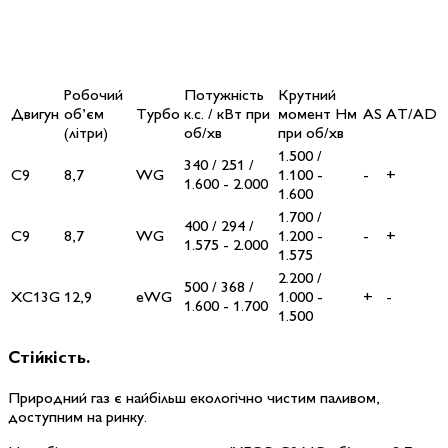
Робочий
Потужність
Крутний
Двигун
об’єм
Турбо
к.с. / кВт при
момент Нм
AS
AT/AD
(літри)
об/хв
при об/хв
1.500 /
340 / 251 /
C9
8,7
WG
1.100 -
-
+
1.600 - 2.000
1.600
1.700 /
400 / 294 /
C9
8,7
WG
1.200 -
-
+
1.575 - 2.000
1.575
2.200 /
500 / 368 /
XC13G
12,9
eWG
1.000 -
+
-
1.600 - 1.700
1.500
Стійкість
.
Природний газ є найбільш екологічно чистим паливом,
доступним на ринку.