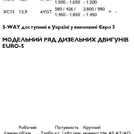
1.500 - 1.650
- 1.200
580 / 426 /
2.800 / 980
XC13
12,9
eVGT
+
-
1.450 - 1.850
- 1.450
S-WAY доступний в Україні у виконанні
Євро 5
МОДЕЛЬНИЙ РЯД ДИЗЕЛЬНИХ ДВИГУНІВ
EURO-5
Робочий
Потужність
Крутний
Двигун
об’єм
Турбо
к.с. / кВт при
момент Нм
AS
AT/AD