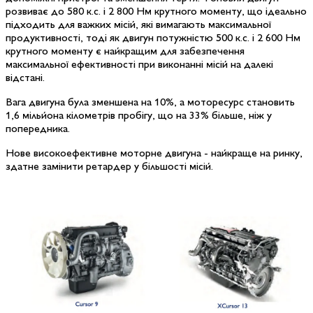
розвиває до 580 к.с. і 2 800 Нм крутного моменту, що ідеально
підходить для важких місій, які вимагають максимальної
продуктивності, тоді як двигун потужністю 500 к.с. і 2 600 Нм
крутного моменту є найкращим для забезпечення
максимальної ефективності при виконанні місій на далекі
відстані.
Вага двигуна була зменшена на 10%, а моторесурс становить
1,6 мільйона кілометрів пробігу, що на 33% більше, ніж у
попередника.
Нове високоефективне моторне двигуна - найкраще на ринку,
здатне замінити ретардер у більшості місій.