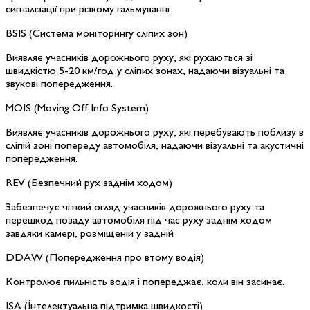
сигналізації при різкому гальмуванні.
BSIS (
Система моніторингу сліпих зон
)
Виявляє учасників дорожнього руху, які рухаються зі
швидкістю 5-20 км/год у сліпих зонах, надаючи візуальні та
звукові попередження.
MOIS (Moving Off Info System)
Виявляє учасників дорожнього руху, які перебувають поблизу в
сліпій зоні попереду автомобіля, надаючи візуальні та акустичні
попередження.
REV (
Безпечний
рух
заднім
ходом
)
Забезпечує чіткий огляд учасників дорожнього руху та
перешкод позаду автомобіля під час руху заднім ходом
завдяки камері, розміщеній у задній
DDAW
(Попередження про втому водія)
Контролює пильність водія і попереджає, коли він засинає.
ISA
(Інтелектуальна підтримка швидкості)