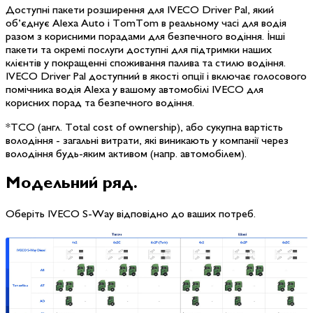
Доступні пакети розширення для IVECO Driver Pal, який
об’єднує Alexa Auto і TomTom в реальному часі для водія
разом з корисними порадами для безпечного водіння. Інші
пакети та окремі послуги доступні для підтримки наших
клієнтів у покращенні споживання палива та стилю водіння.
IVECO Driver Pal доступний в якості опції і включає голосового
помічника водія Alexa у вашому автомобілі IVECO для
корисних порад та безпечного водіння.
*ТСО (англ. Total cost of ownership), або сукупна вартість
володіння - загальні витрати, які виникають у компанії через
володіння будь-яким активом (напр. автомобілем).
Модельний ряд
.
Оберіть IVECO S-Way
відповідно до ваших потреб.